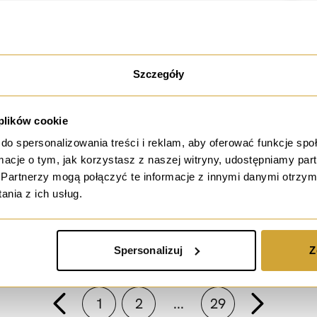
sprzedaż
Szczegóły
Możliwe 2 pokoje! Dobry układ,
garaż -
Porto
 plików cookie
ul. Długa, Wrocław
do spersonalizowania treści i reklam, aby oferować funkcje sp
650 000 PLN
ormacje o tym, jak korzystasz z naszej witryny, udostępniamy p
Partnerzy mogą połączyć te informacje z innymi danymi otrzym
nia z ich usług.
19 391,41 PLN / m²
33.52 m²
2 pokoje
Rynek wtórny
2 piętro
Spersonalizuj
Z
1
2
...
29