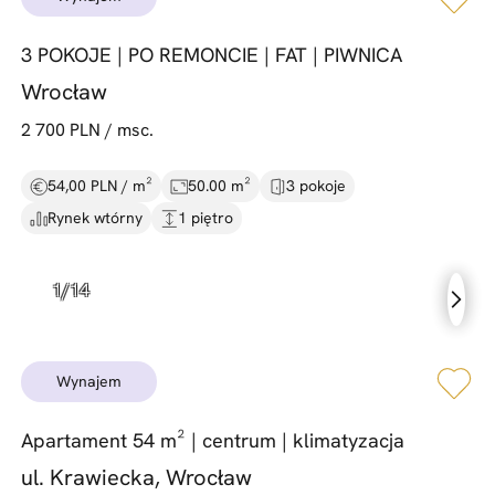
3 POKOJE |
PO REMONCIE |
FAT |
PIWNICA
Wrocław
2 700 PLN / msc.
54,00 PLN / m²
50.00 m²
3 pokoje
Rynek wtórny
1 piętro
wynajem
Apartament 54 m² |
centrum |
klimatyzacja
ul. Krawiecka, Wrocław