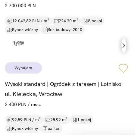
2 700 000 PLN
12 042,82 PLN / m²
224.20 m²
8 pokoi
Rynek wtórny
Rok budowy: 2010
wynajem
Wysoki standard |
Ogródek z tarasem |
Lotnisko
ul. Kielecka, Wrocław
2 400 PLN / msc.
92,59 PLN / m²
25.92 m²
1 pokój
Rynek wtórny
parter