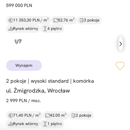
599 000 PLN
11 353,30 PLN / m²
52.76 m²
3 pokoje
Rynek wtórny
4 piętro
wynajem
2 pokoje |
wysoki standard |
komórka
ul. Żmigrodzka, Wrocław
2 999 PLN / msc.
71,40 PLN / m²
42.00 m²
2 pokoje
Rynek wtórny
1 piętro