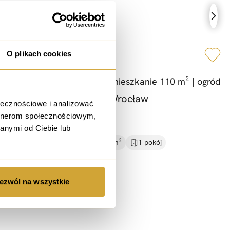
wynajem
O plikach cookies
2 pokoje do wynajęcia |
mieszkanie 110 m² |
ogród
ul. Walerego Sławka, Wrocław
ołecznościowe i analizować
1 200 PLN / msc.
artnerom społecznościowym,
anymi od Ciebie lub
109,09 PLN / m²
11.00 m²
1 pokój
Rynek wtórny
1 piętro
ezwól na wszystkie