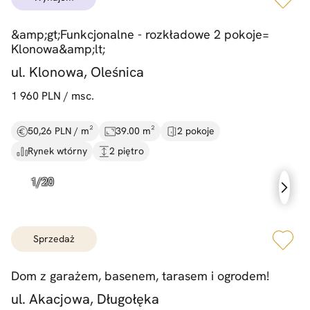
&
amp;gt;Funkcjonalne -
rozkładowe 2 pokoje=
Klonowa&
amp;lt;
ul. Klonowa, Oleśnica
1 960 PLN / msc.
50,26 PLN / m²
39.00 m²
2 pokoje
Rynek wtórny
2 piętro
sprzedaż
Dom z garażem,
basenem,
tarasem i ogrodem!
ul. Akacjowa, Długołęka