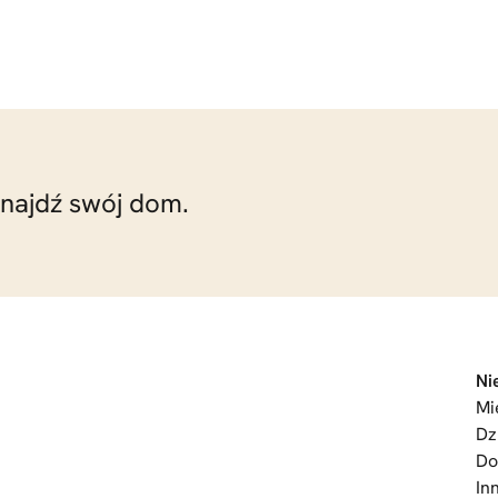
znajdź swój dom.
Ni
Mi
Dz
D
In