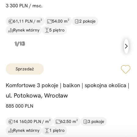
3 300 PLN / msc.
61,11 PLN / m²
54.00 m²
2 pokoje
Rynek wtórny
5 piętro
sprzedaż
Komfortowe 3 pokoje |
balkon |
spokojna okolica |
ul. Potokowa, Wrocław
885 000 PLN
14 160,00 PLN / m²
62.50 m²
3 pokoje
Rynek wtórny
1 piętro