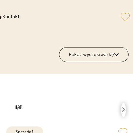
og
Kontakt
Zwiń wyszukiwarkę
Pokaż wyszukiwarkę
cji
Typ transakcji
o
Powierzchnia od
Powierzchnia do
Numer oferty
sprzedaż