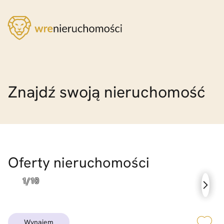
Znajdź swoją nieruchomość
Lokalizacja
Typ nieruchomości
Rynek
Oferty nieruchomości
Liczba pokoi od
Liczba pokoi do
Piętro od
wynajem