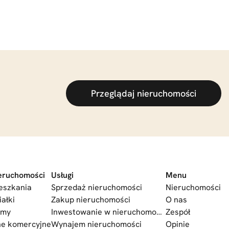
Przeglądaj nieruchomości
eruchomości
Usługi
Menu
eszkania
Sprzedaż nieruchomości
Nieruchomości
iałki
Zakup nieruchomości
O nas
omy
Inwestowanie w nieruchomości
Zespół
ne komercyjne
Wynajem nieruchomości
Opinie