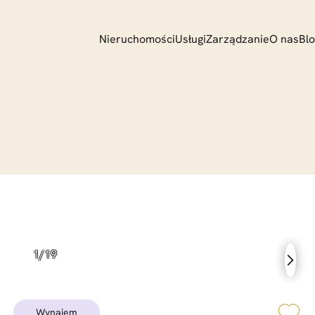
Nieruchomości
Usługi
Zarządzanie
O nas
Bl
Maksymalna odległość od lokaliza
Cena od
Cena d
Piętro do
Doradca
wynajem