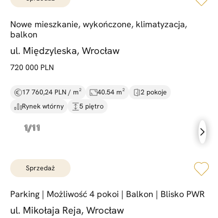
Nowe mieszkanie,
wykończone,
klimatyzacja,
balkon
ul. Międzyleska, Wrocław
720 000 PLN
17 760,24 PLN / m²
40.54 m²
2 pokoje
Rynek wtórny
5 piętro
sprzedaż
Parking |
Możliwość 4 pokoi |
Balkon |
Blisko PWR
ul. Mikołaja Reja, Wrocław