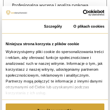
Profesjonalna wycena i analiza rynkowa
Analizujemy aktualną sytuację na rynku i ustalamy
optymalną cenę wynajmu, która maksymalizuje Twoje
zyski.
Zgoda
Szczegóły
O plikach cookies
Niniejsza strona korzysta z plików cookie
Wykorzystujemy pliki cookie do spersonalizowania treści
i reklam, aby oferować funkcje społecznościowe i
analizować ruch w naszej witrynie. Informacje o tym, jak
Kompleksowy marketing i promocja
korzystasz z naszej witryny, udostępniamy partnerom
nieruchomości
społecznościowym, reklamowym i analitycznym.
Partnerzy mogą połączyć te informacje z innymi danymi
Tworzymy profesjonalne zdjęcia, wirtualne spacery i
otrzymanymi od Ciebie lub uzyskanymi podczas
promujemy ofertę na wszystkich popularnych
portalach.
korzystania z ich usług.