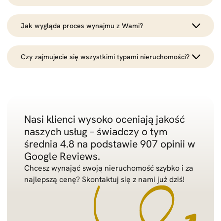
do odpowiedniego najemcy, a cały proces przebiegnie
Łączymy doświadczenie z nowoczesnym podejściem –
sprawnie i zgodnie z prawem.
Jak wygląda proces wynajmu z Wami?
profesjonalny marketing, wstępne prezentacje online i
szeroka baza kontaktów sprawiają, że Twoja
Najpierw przygotowujemy profesjonalną ofertę – zdjęcia,
nieruchomość wyróżnia się na rynku.
Czy zajmujecie się wszystkimi typami nieruchomości?
opisy, marketing. Potem zajmujemy się weryfikacją
najemców, organizujemy prezentacje i finalizujemy
Tak, niezależnie od tego, czy wynajmujesz mieszkanie,
transakcję, przygotowując wszystkie dokumenty.
dom czy lokal użytkowy, pomożemy Ci znaleźć idealnego
najemcę.
Nasi klienci wysoko oceniają jakość
naszych usług – świadczy o tym
średnia 4.8 na podstawie 907 opinii w
Google Reviews.
Chcesz wynająć swoją nieruchomość szybko i za
najlepszą cenę? Skontaktuj się z nami już dziś!