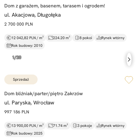
Dom z garażem,
basenem,
tarasem i ogrodem!
ul. Akacjowa, Długołęka
2 700 000 PLN
12 042,82 PLN / m²
224.20 m²
8 pokoi
Rynek wtórny
Rok budowy: 2010
sprzedaż
Dom bliźniak/
parter/
piętro Zakrzów
ul. Paryska, Wrocław
997 186 PLN
13 900,00 PLN / m²
71.74 m²
3 pokoje
Rynek wtórny
Rok budowy: 2025