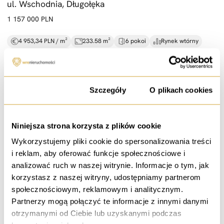
ul. Wschodnia, Długołęka
1 157 000 PLN
4 953,34 PLN / m²
233.58 m²
6 pokoi
Rynek wtórny
Rok budowy: 1988
Zgoda
Szczegóły
O plikach cookies
sprzedaż
Niniejsza strona korzysta z plików cookie
Dom z ogrodem i antresolą |
136,
73 m² |
Opatowice
Wykorzystujemy pliki cookie do spersonalizowania treści
ul. Opatowicka, Wrocław
i reklam, aby oferować funkcje społecznościowe i
1 150 000 PLN
analizować ruch w naszej witrynie. Informacje o tym, jak
korzystasz z naszej witryny, udostępniamy partnerom
8 410,74 PLN / m²
136.73 m²
4 pokoje
Rynek pierwotny
społecznościowym, reklamowym i analitycznym.
Powiat: Wrocław
Partnerzy mogą połączyć te informacje z innymi danymi
otrzymanymi od Ciebie lub uzyskanymi podczas