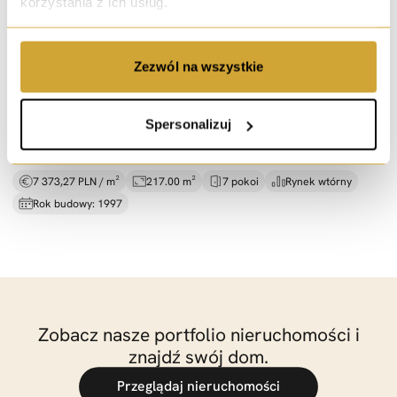
korzystania z ich usług.
sprzedaż
Zezwól na wszystkie
Szereg we Wrocławiu -
z garażem i podwórkiem
ul. Belgijska, Wrocław
Spersonalizuj
1 600 000 PLN
7 373,27 PLN / m²
217.00 m²
7 pokoi
Rynek wtórny
Rok budowy: 1997
Zobacz nasze portfolio nieruchomości i
znajdź swój dom.
Przeglądaj nieruchomości