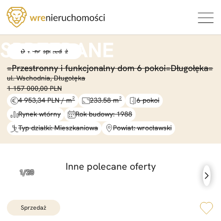
Dom na sprzedaż
=
Przestronny i funkcjonalny dom 6 pokoi=
Długołęka=
ul. Wschodnia, Długołęka
1 157 000,00 PLN
4 953,34 PLN / m²
233.58 m²
6 pokoi
Rynek wtórny
Rok budowy: 1988
Typ działki: Mieszkaniowa
Powiat: wrocławski
Inne polecane oferty
sprzedaż