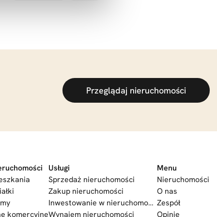
Przeglądaj nieruchomości
eruchomości
Usługi
Menu
eszkania
Sprzedaż nieruchomości
Nieruchomości
iałki
Zakup nieruchomości
O nas
omy
Inwestowanie w nieruchomości
Zespół
ne komercyjne
Wynajem nieruchomości
Opinie