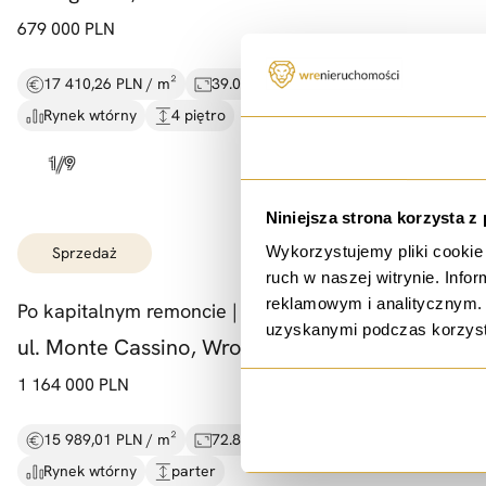
679 000 PLN
17 410,26 PLN / m²
39.00 m²
2 pokoje
Rynek wtórny
4 piętro
Zgoda
Niniejsza strona korzysta z
Wykorzystujemy pliki cookie 
sprzedaż
ruch w naszej witrynie. Inf
reklamowym i analitycznym. 
Po kapitalnym remoncie |
72,
8 m2 |
Sępolno |
uzyskanymi podczas korzysta
ul. Monte Cassino, Wrocław
1 164 000 PLN
15 989,01 PLN / m²
72.80 m²
3 pokoje
Rynek wtórny
parter