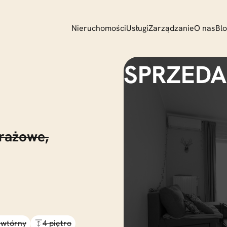
Nieruchomości
Usługi
Zarządzanie
O nas
Bl
rażowe,
 wtórny
4 piętro