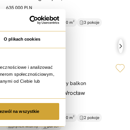
635 000 PLN
10 948,28 PLN / m²
58.00 m²
3 pokoje
Rynek wtórny
2 piętro
O plikach cookies
ołecznościowe i analizować
sprzedaż
artnerom społecznościowym,
anymi od Ciebie lub
Gaj |
Blisko tramwaj |
Duży balkon
ul. Jerzego Kukuczki, Wrocław
650 000 PLN
ezwól na wszystkie
14 130,43 PLN / m²
46.00 m²
2 pokoje
Rynek wtórny
parter