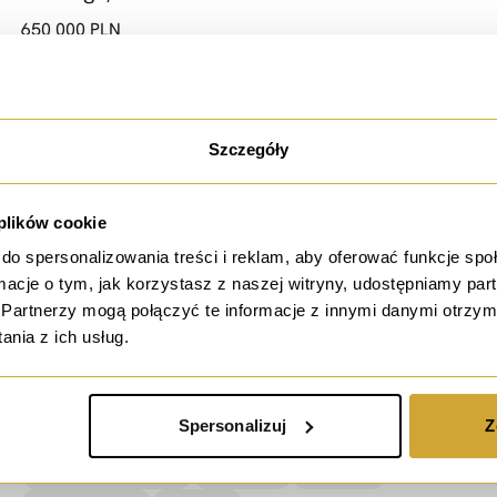
650 000 PLN
19 391,41 PLN / m²
33.52 m²
2 pokoje
Rynek wtórny
2 piętro
Szczegóły
 plików cookie
do spersonalizowania treści i reklam, aby oferować funkcje sp
sprzedaż
ormacje o tym, jak korzystasz z naszej witryny, udostępniamy p
Partnerzy mogą połączyć te informacje z innymi danymi otrzym
=
Przestronne 2 pokoje=
Rozbrat=
Park Tołpy =
nia z ich usług.
PWWA=
ul. Rozbrat, Wrocław
596 490 PLN
Spersonalizuj
Z
10 241,93 PLN / m²
58.24 m²
2 pokoje