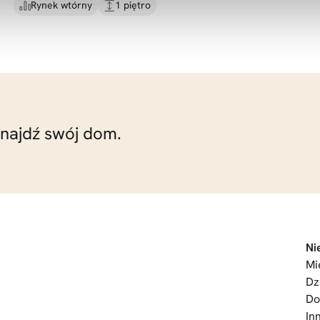
Rynek wtórny
1 piętro
znajdź swój dom.
Ni
Mi
Dz
D
In