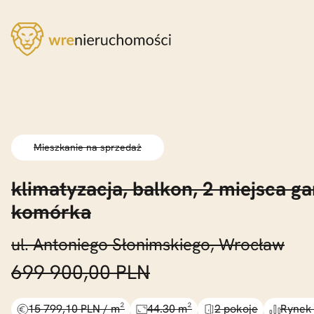
Mieszkanie na sprzedaż
klimatyzacja,
balkon,
2 miejsca ga
komórka
ul. Antoniego Słonimskiego, Wrocław
699 900,00 PLN
15 799,10 PLN / m²
44.30 m²
2 pokoje
Rynek