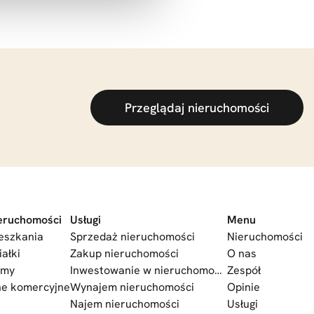
Przeglądaj nieruchomości
eruchomości
Usługi
Menu
eszkania
Sprzedaż nieruchomości
Nieruchomości
iałki
Zakup nieruchomości
O nas
omy
Inwestowanie w nieruchomości
Zespół
ne komercyjne
Wynajem nieruchomości
Opinie
Najem nieruchomości
Usługi