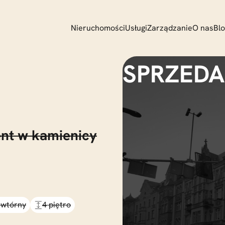
Nieruchomości
Usługi
Zarządzanie
O nas
Bl
nt w kamienicy
 wtórny
4 piętro