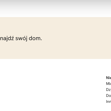
znajdź swój dom.
Ni
Mi
Dz
D
In