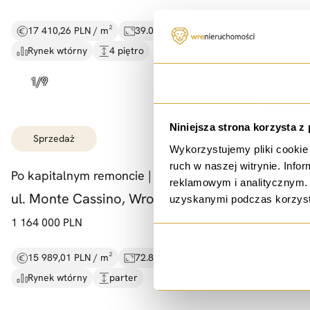
17 410,26 PLN / m²
39.00 m²
2 pokoje
Rynek wtórny
4 piętro
Zgoda
Niniejsza strona korzysta z
sprzedaż
Wykorzystujemy pliki cookie 
ruch w naszej witrynie. Inf
Po kapitalnym remoncie |
72,
8 m2 |
Sępolno |
reklamowym i analitycznym. 
ul. Monte Cassino, Wrocław
uzyskanymi podczas korzysta
1 164 000 PLN
15 989,01 PLN / m²
72.80 m²
3 pokoje
Rynek wtórny
parter