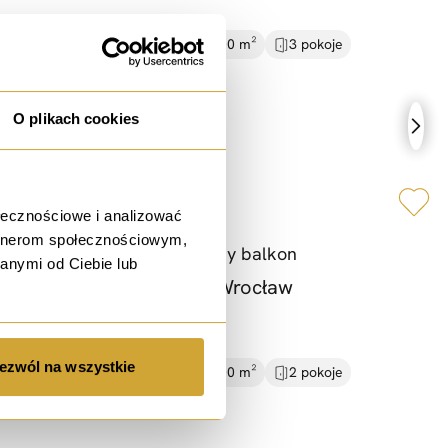
10 948,28 PLN / m²
58.00 m²
3 pokoje
Rynek wtórny
2 piętro
O plikach cookies
sprzedaż
ołecznościowe i analizować
artnerom społecznościowym,
Gaj |
Blisko tramwaj |
Duży balkon
anymi od Ciebie lub
ul. Jerzego Kukuczki, Wrocław
650 000 PLN
ezwól na wszystkie
14 130,43 PLN / m²
46.00 m²
2 pokoje
Rynek wtórny
parter