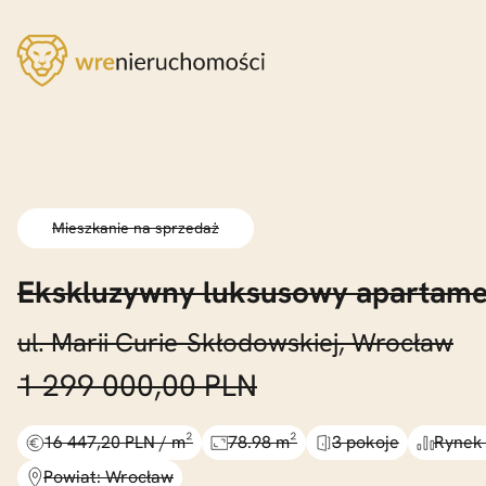
Mieszkanie na sprzedaż
Ekskluzywny luksusowy apartame
ul. Marii Curie-Skłodowskiej, Wrocław
1 299 000,00 PLN
16 447,20 PLN / m²
78.98 m²
3 pokoje
Rynek
Powiat: Wrocław