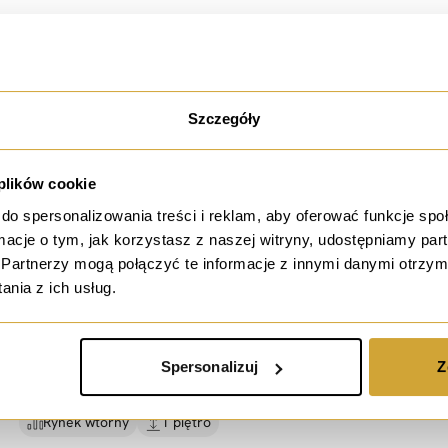
19 391,41 PLN / m²
33.52 m²
2 pokoje
Rynek wtórny
2 piętro
Szczegóły
 plików cookie
sprzedaż
do spersonalizowania treści i reklam, aby oferować funkcje sp
ormacje o tym, jak korzystasz z naszej witryny, udostępniamy p
=
Przestronne 2 pokoje=
Rozbrat=
Park Tołpy =
Partnerzy mogą połączyć te informacje z innymi danymi otrzym
PWWA=
nia z ich usług.
ul. Rozbrat, Wrocław
596 490 PLN
Spersonalizuj
Z
10 241,93 PLN / m²
58.24 m²
2 pokoje
Rynek wtórny
1 piętro