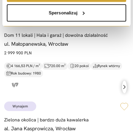
Spersonalizuj
sprzedaż
Dom 11 lokali |
Hala i garaż |
dowolna działalność
ul. Małopanewska, Wrocław
2 999 900 PLN
4 166,53 PLN / m²
720.00 m²
20 pokoi
Rynek wtórny
Rok budowy: 1980
wynajem
Zielona okolica |
bardzo duża kawalerka
al. Jana Kasprowicza, Wrocław