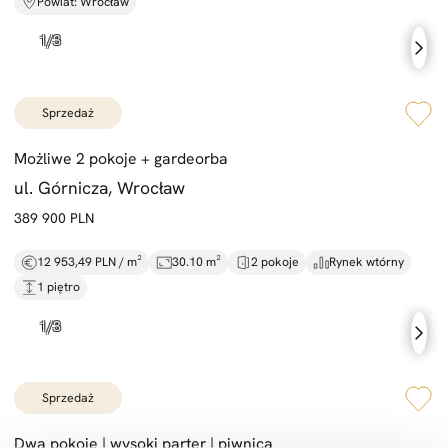
Powiat: Wrocław
sprzedaż
Możliwe 2 pokoje +
gardeorba
ul. Górnicza, Wrocław
389 900 PLN
12 953,49 PLN / m²
30.10 m²
2 pokoje
Rynek wtórny
1 piętro
sprzedaż
Dwa pokoje |
wysoki parter |
piwnica