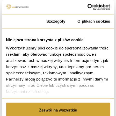
ul. Pilczycka, Wrocław
349 999 PLN
Zgoda
Szczegóły
O plikach cookies
9 722,19 PLN / m²
36.00 m²
2 pokoje
Rynek wtórny
1 piętro
Niniejsza strona korzysta z plików cookie
Wykorzystujemy pliki cookie do spersonalizowania treści
i reklam, aby oferować funkcje społecznościowe i
analizować ruch w naszej witrynie. Informacje o tym, jak
sprzedaż
korzystasz z naszej witryny, udostępniamy partnerom
Bliżniak i Hala |
dowolna działaność
społecznościowym, reklamowym i analitycznym.
Partnerzy mogą połączyć te informacje z innymi danymi
ul. Małopanewska, Wrocław
otrzymanymi od Ciebie lub uzyskanymi podczas
2 999 999 PLN
korzystania z ich usług.
4 166,67 PLN / m²
720.00 m²
Rynek wtórny
parter
Powiat: Wrocław
Zezwól na wszystkie