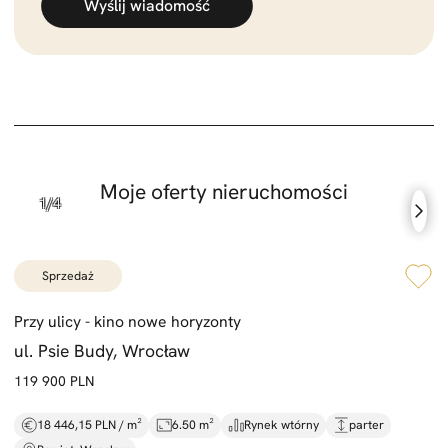
Wyślij wiadomość
Moje oferty nieruchomości
sprzedaż
Przy ulicy -
kino nowe horyzonty
ul. Psie Budy, Wrocław
119 900 PLN
18 446,15 PLN / m²
6.50 m²
Rynek wtórny
parter