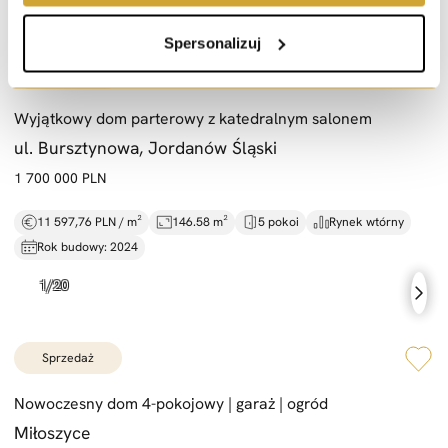
Spersonalizuj
sprzedaż
Wyjątkowy dom parterowy z katedralnym salonem
ul. Bursztynowa, Jordanów Śląski
1 700 000 PLN
11 597,76 PLN / m²
146.58 m²
5 pokoi
Rynek wtórny
Rok budowy: 2024
sprzedaż
Nowoczesny dom 4-
pokojowy |
garaż |
ogród
Miłoszyce