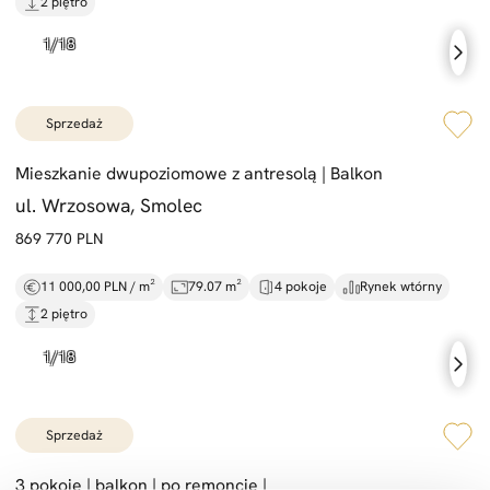
2 piętro
sprzedaż
Mieszkanie dwupoziomowe z antresolą |
Balkon
ul. Wrzosowa, Smolec
869 770 PLN
11 000,00 PLN / m²
79.07 m²
4 pokoje
Rynek wtórny
2 piętro
sprzedaż
3 pokoje |
balkon |
po remoncie |