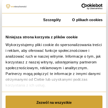
ul. Jedności Narodowej, Wrocław
599 990 PLN
Zgoda
Szczegóły
O plikach cookies
15 037,34 PLN / m²
39.90 m²
3 pokoje
Rynek wtórny
2 piętro
Niniejsza strona korzysta z plików cookie
Wykorzystujemy pliki cookie do spersonalizowania treści
i reklam, aby oferować funkcje społecznościowe i
analizować ruch w naszej witrynie. Informacje o tym, jak
sprzedaż
korzystasz z naszej witryny, udostępniamy partnerom
Obecnie 2 pokoje z możliwością 3 pokoi
społecznościowym, reklamowym i analitycznym.
Partnerzy mogą połączyć te informacje z innymi danymi
ul. Tadeusza Kościuszki, Wrocław
otrzymanymi od Ciebie lub uzyskanymi podczas
799 990 PLN
korzystania z ich usług.
10 682,00 PLN / m²
74.89 m²
3 pokoje
Rynek wtórny
3 piętro
Zezwól na wszystkie