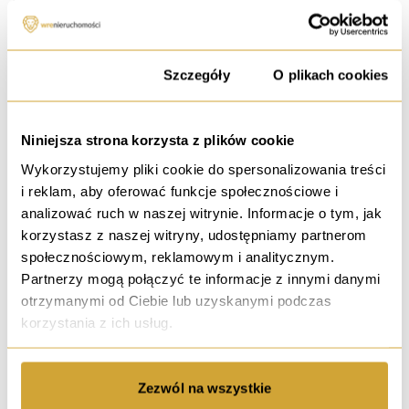
ul. Poranna, Oława
459 000 PLN
Zgoda
Szczegóły
O plikach cookies
11 033,65 PLN / m²
41.60 m²
2 pokoje
Rynek wtórny
2 piętro
Niniejsza strona korzysta z plików cookie
Wykorzystujemy pliki cookie do spersonalizowania treści
i reklam, aby oferować funkcje społecznościowe i
analizować ruch w naszej witrynie. Informacje o tym, jak
sprzedaż
korzystasz z naszej witryny, udostępniamy partnerom
Rolna zagrodowa! WZ |
30 min od Wrocławia! |
Cisza!
społecznościowym, reklamowym i analitycznym.
Partnerzy mogą połączyć te informacje z innymi danymi
Wójcice
otrzymanymi od Ciebie lub uzyskanymi podczas
729 000 PLN
korzystania z ich usług.
11,07 PLN / m²
65826.00 m²
Rynek wtórny
Typ działki: Siedliskowa
Powiat: oławski
Zezwól na wszystkie