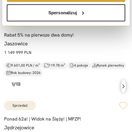
Spersonalizuj
sprzedaż
Rabat 5% na pierwsze dwa domy!
Jaszowice
1 149 999 PLN
9 601,00 PLN / m²
119.78 m²
4 pokoje
Rynek pierwotny
Rok budowy: 2026
sprzedaż
Ponad 62a! |
Widok na Ślężę! |
MPZP!
Jędrzejowice