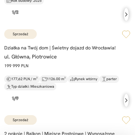
Rok budowy: 2025
sprzedaż
Działka na Twój dom |
Świetny dojazd do Wrocławia!
ul. Główna, Piotrowice
199 999 PLN
177,62 PLN / m²
1126.00 m²
Rynek wtórny
parter
Typ działki: Mieszkaniowa
sprzedaż
2 pokoje |
Balkon |
Miejsce Postojowe |
Wyposażone