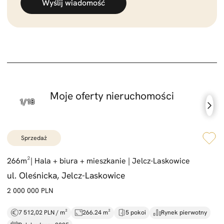
Wyślij wiadomość
Moje oferty nieruchomości
sprzedaż
266m²|
Hala +
biura +
mieszkanie |
Jelcz-
Laskowice
ul. Oleśnicka, Jelcz-Laskowice
2 000 000 PLN
7 512,02 PLN / m²
266.24 m²
5 pokoi
Rynek pierwotny