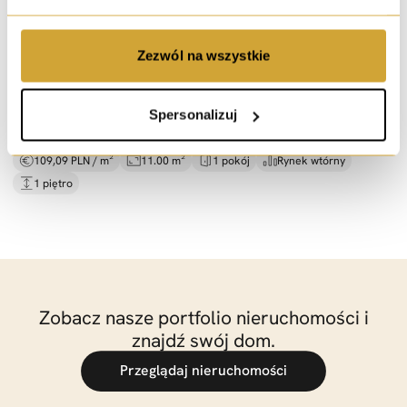
wynajem
Zezwól na wszystkie
2 pokoje do wynajęcia |
mieszkanie 110 m² |
ogród
ul. Walerego Sławka, Wrocław
Spersonalizuj
1 200 PLN / msc.
109,09 PLN / m²
11.00 m²
1 pokój
Rynek wtórny
1 piętro
Zobacz nasze portfolio nieruchomości i
znajdź swój dom.
Przeglądaj nieruchomości