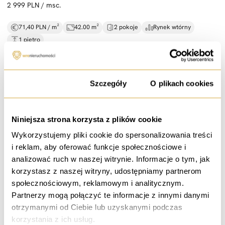
2 999 PLN / msc.
71,40 PLN / m²
42.00 m²
2 pokoje
Rynek wtórny
1 piętro
Zgoda
Szczegóły
O plikach cookies
wynajem
2 pokoje do wynajęcia |
mieszkanie 110 m² |
ogród
Niniejsza strona korzysta z plików cookie
ul. Walerego Sławka, Wrocław
Wykorzystujemy pliki cookie do spersonalizowania treści
i reklam, aby oferować funkcje społecznościowe i
1 200 PLN / msc.
analizować ruch w naszej witrynie. Informacje o tym, jak
korzystasz z naszej witryny, udostępniamy partnerom
109,09 PLN / m²
11.00 m²
1 pokój
Rynek wtórny
społecznościowym, reklamowym i analitycznym.
1 piętro
Partnerzy mogą połączyć te informacje z innymi danymi
otrzymanymi od Ciebie lub uzyskanymi podczas
korzystania z ich usług.