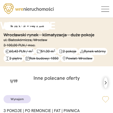
Mieszkanie na wynajem
Wrocławski rynek -
klimatyzacja -
duże pokoje
ul. Białoskórnicza, Wrocław
3 100,00 PLN / msc.
60,43 PLN / m²
51.30 m²
2 pokoje
Rynek wtórny
2 piętro
Rok budowy: 1850
Powiat: Wrocław
Inne polecane oferty
wynajem
3 POKOJE |
PO REMONCIE |
FAT |
PIWNICA