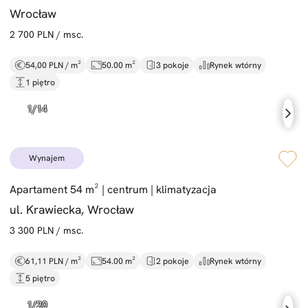
Wrocław
2 700 PLN / msc.
54,00 PLN / m²
50.00 m²
3 pokoje
Rynek wtórny
1 piętro
wynajem
Apartament 54 m² |
centrum |
klimatyzacja
ul. Krawiecka, Wrocław
3 300 PLN / msc.
61,11 PLN / m²
54.00 m²
2 pokoje
Rynek wtórny
5 piętro