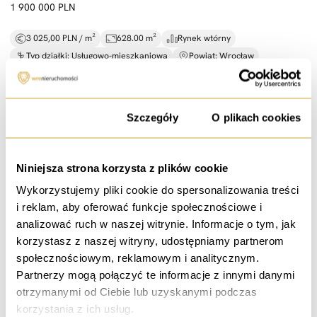
1 900 000 PLN
3 025,00 PLN / m²
628.00 m²
Rynek wtórny
Typ działki: Usługowo-mieszkaniowa
Powiat: Wrocław
Zgoda
Szczegóły
O plikach cookies
sprzedaż
Działka budowlana 1200m2 z MPZP Wilkszyn
Niniejsza strona korzysta z plików cookie
Wilkszyn
Wykorzystujemy pliki cookie do spersonalizowania treści
i reklam, aby oferować funkcje społecznościowe i
444 000 PLN
analizować ruch w naszej witrynie. Informacje o tym, jak
korzystasz z naszej witryny, udostępniamy partnerom
370,00 PLN / m²
1200.00 m²
Rynek wtórny
społecznościowym, reklamowym i analitycznym.
Typ działki: Budowlana
Powiat: średzki
Partnerzy mogą połączyć te informacje z innymi danymi
otrzymanymi od Ciebie lub uzyskanymi podczas
korzystania z ich usług.