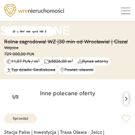
Działka na sprzedaż
Rolna zagrodowa! WZ |
30 min od Wrocławia! |
Cisza!
Wójcice
729 000,00 PLN
11,07 PLN / m²
65826.00 m²
Rynek wtórny
Typ działki: Siedliskowa
Powiat: oławski
Inne polecane oferty
sprzedaż
Stacja Paliw |
Inwestycja |
Trasa Oława -
Jelcz |