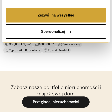
sprzedaż
Zezwól na wszystkie
Budowlana -
dom jednorodzinny,
Środa Śląska
ul. Makowa, Środa Śląska
Spersonalizuj
350 000 PLN
350,00 PLN / m²
1000.00 m²
Rynek wtórny
Typ działki: Budowlana
Powiat: średzki
Zobacz nasze portfolio nieruchomości i
znajdź swój dom.
Przeglądaj nieruchomości