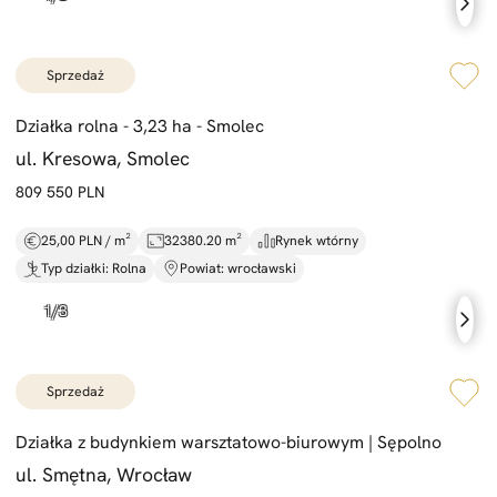
sprzedaż
Działka rolna -
3,
23 ha -
Smolec
ul. Kresowa, Smolec
809 550 PLN
25,00 PLN / m²
32380.20 m²
Rynek wtórny
Typ działki: Rolna
Powiat: wrocławski
sprzedaż
Działka z budynkiem warsztatowo-
biurowym |
Sępolno
ul. Smętna, Wrocław