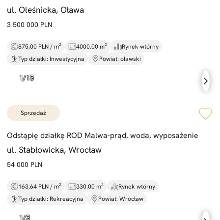
ul. Oleśnicka, Oława
3 500 000 PLN
875,00 PLN / m²
4000.00 m²
Rynek wtórny
Typ działki: Inwestycyjna
Powiat: oławski
sprzedaż
Odstąpię działkę ROD Malwa-
prąd,
woda,
wyposażenie
ul. Stabłowicka, Wrocław
54 000 PLN
163,64 PLN / m²
330.00 m²
Rynek wtórny
Typ działki: Rekreacyjna
Powiat: Wrocław