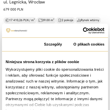
ul. Legnicka, Wrocław
679 000 PLN
17 410,26 PLN / m²
39.00 m²
2 pokoje
Rynek wtórny
4 piętro
Zgoda
Szczegóły
O plikach cookies
sprzedaż
Niniejsza strona korzysta z plików cookie
Możliwe 2 pokoje! Dobry układ,
garaż -
Porto
Wykorzystujemy pliki cookie do spersonalizowania treści
ul. Długa, Wrocław
i reklam, aby oferować funkcje społecznościowe i
650 000 PLN
analizować ruch w naszej witrynie. Informacje o tym, jak
korzystasz z naszej witryny, udostępniamy partnerom
19 391,41 PLN / m²
33.52 m²
2 pokoje
Rynek wtórny
społecznościowym, reklamowym i analitycznym.
2 piętro
Partnerzy mogą połączyć te informacje z innymi danymi
otrzymanymi od Ciebie lub uzyskanymi podczas