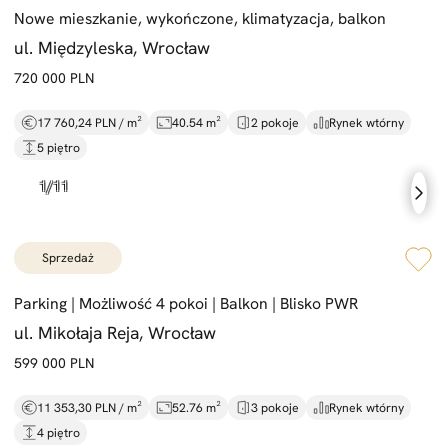
Nowe mieszkanie,
wykończone,
klimatyzacja,
balkon
ul. Międzyleska, Wrocław
720 000 PLN
17 760,24 PLN / m²
40.54 m²
2 pokoje
Rynek wtórny
5 piętro
sprzedaż
Parking |
Możliwość 4 pokoi |
Balkon |
Blisko PWR
ul. Mikołaja Reja, Wrocław
599 000 PLN
11 353,30 PLN / m²
52.76 m²
3 pokoje
Rynek wtórny
4 piętro