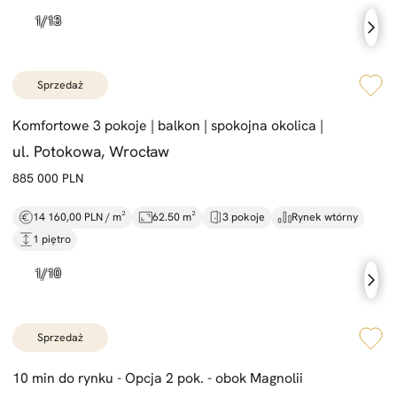
sprzedaż
Komfortowe 3 pokoje |
balkon |
spokojna okolica |
ul. Potokowa, Wrocław
885 000 PLN
14 160,00 PLN / m²
62.50 m²
3 pokoje
Rynek wtórny
1 piętro
sprzedaż
10 min do rynku -
Opcja 2 pok. -
obok Magnolii