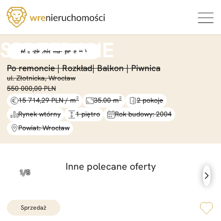
Mieszkanie na sprzedaż
Po remoncie |
Rozkład|
Balkon |
Piwnica
ul. Złotnicka, Wrocław
550 000,00 PLN
15 714,29 PLN / m²
35.00 m²
2 pokoje
Rynek wtórny
1 piętro
Rok budowy: 2004
Powiat: Wrocław
Inne polecane oferty
sprzedaż