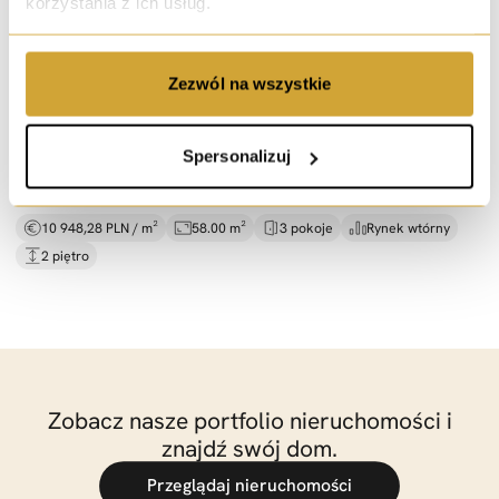
korzystania z ich usług.
sprzedaż
Zezwól na wszystkie
3 pokoje przy Sky Tower |
osobna kuchnia |
Stysia
ul. Wincentego Stysia, Wrocław
Spersonalizuj
635 000 PLN
10 948,28 PLN / m²
58.00 m²
3 pokoje
Rynek wtórny
2 piętro
Zobacz nasze portfolio nieruchomości i
znajdź swój dom.
Przeglądaj nieruchomości