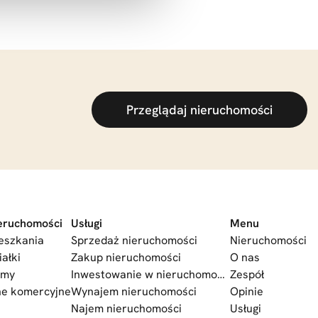
Przeglądaj nieruchomości
eruchomości
Usługi
Menu
eszkania
Sprzedaż nieruchomości
Nieruchomości
iałki
Zakup nieruchomości
O nas
omy
Inwestowanie w nieruchomości
Zespół
ne komercyjne
Wynajem nieruchomości
Opinie
Najem nieruchomości
Usługi