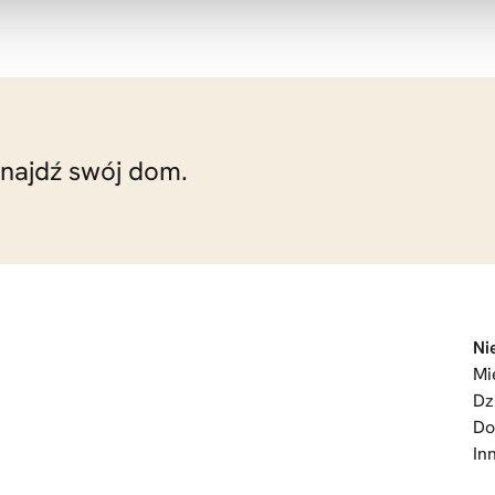
znajdź swój dom.
Ni
Mi
Dz
D
In