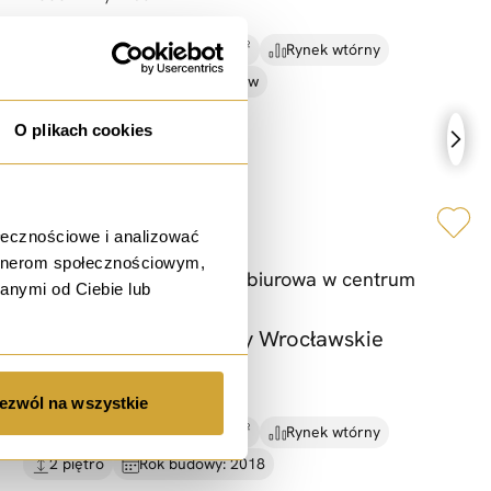
68,49 PLN / m²
36.50 m²
Rynek wtórny
-1 piętro
Powiat: Wrocław
O plikach cookies
wynajem
ołecznościowe i analizować
artnerom społecznościowym,
Funkcjonalna przestrzeń biurowa w centrum
anymi od Ciebie lub
Bielan
ul. Wrocławska, Bielany Wrocławskie
3 800 PLN / msc.
ezwól na wszystkie
49,00 PLN / m²
78.00 m²
Rynek wtórny
2 piętro
Rok budowy: 2018