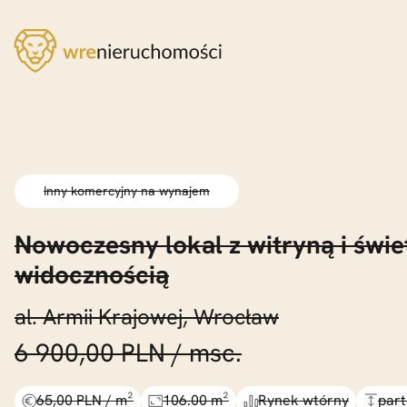
Inny komercyjny na wynajem
Nowoczesny lokal z witryną i świe
widocznością
al. Armii Krajowej, Wrocław
6 900,00 PLN / msc.
65,00 PLN / m²
106.00 m²
Rynek wtórny
part