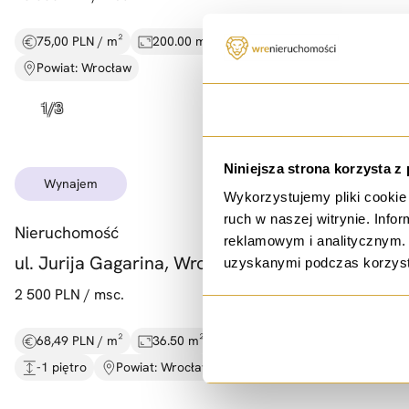
75,00 PLN / m²
200.00 m²
Rynek wtórny
Powiat: Wrocław
Zgoda
Niniejsza strona korzysta z
wynajem
Wykorzystujemy pliki cookie 
ruch w naszej witrynie. Inf
Nieruchomość
reklamowym i analitycznym. 
ul. Jurija Gagarina, Wrocław
uzyskanymi podczas korzysta
2 500 PLN / msc.
68,49 PLN / m²
36.50 m²
Rynek wtórny
-1 piętro
Powiat: Wrocław