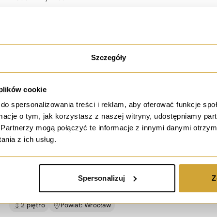
68,49 PLN / m²
36.50 m²
Rynek wtórny
-1 piętro
Powiat: Wrocław
Szczegóły
 plików cookie
wynajem
do spersonalizowania treści i reklam, aby oferować funkcje sp
ormacje o tym, jak korzystasz z naszej witryny, udostępniamy p
Lokal biurowy 202 m2 |
10 min od Dworca PKP |
Partnerzy mogą połączyć te informacje z innymi danymi otrzym
MP
nia z ich usług.
ul. marsz. Józefa Piłsudskiego, Wrocław
12 068 PLN / msc.
Spersonalizuj
Z
53,00 PLN / m²
227.70 m²
Rynek wtórny
2 piętro
Powiat: Wrocław