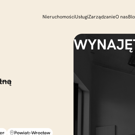
Nieruchomości
Usługi
Zarządzanie
O nas
Bl
tną
er
Powiat: Wrocław