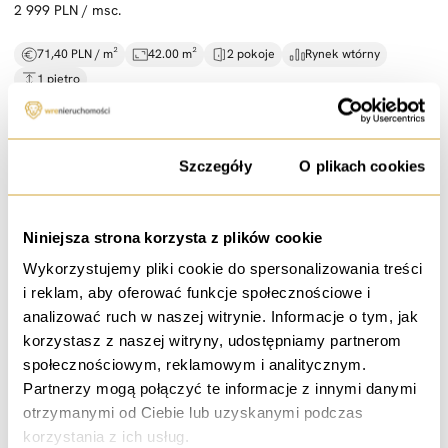
2 999 PLN / msc.
71,40 PLN / m²
42.00 m²
2 pokoje
Rynek wtórny
1 piętro
Zgoda
Szczegóły
O plikach cookies
wynajem
2 pokoje do wynajęcia |
mieszkanie 110 m² |
ogród
Niniejsza strona korzysta z plików cookie
ul. Walerego Sławka, Wrocław
Wykorzystujemy pliki cookie do spersonalizowania treści
i reklam, aby oferować funkcje społecznościowe i
1 200 PLN / msc.
analizować ruch w naszej witrynie. Informacje o tym, jak
korzystasz z naszej witryny, udostępniamy partnerom
109,09 PLN / m²
11.00 m²
1 pokój
Rynek wtórny
społecznościowym, reklamowym i analitycznym.
1 piętro
Partnerzy mogą połączyć te informacje z innymi danymi
otrzymanymi od Ciebie lub uzyskanymi podczas
korzystania z ich usług.