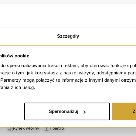
19 391,41 PLN / m²
33.52 m²
2 pokoje
Rynek wtórny
2 piętro
Szczegóły
 plików cookie
sprzedaż
do spersonalizowania treści i reklam, aby oferować funkcje sp
ormacje o tym, jak korzystasz z naszej witryny, udostępniamy p
=
Przestronne 2 pokoje=
Rozbrat=
Park Tołpy =
Partnerzy mogą połączyć te informacje z innymi danymi otrzym
PWWA=
nia z ich usług.
ul. Rozbrat, Wrocław
596 490 PLN
Spersonalizuj
Z
10 241,93 PLN / m²
58.24 m²
2 pokoje
Rynek wtórny
1 piętro