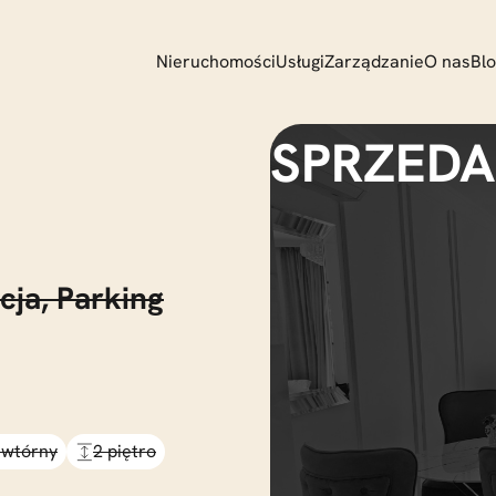
Nieruchomości
Usługi
Zarządzanie
O nas
Bl
cja,
Parking
 wtórny
2 piętro