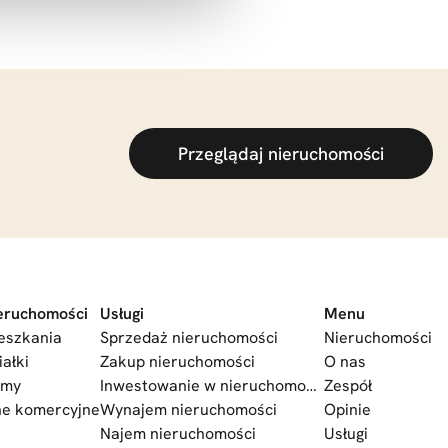
Przeglądaj nieruchomości
eruchomości
Usługi
Menu
eszkania
Sprzedaż nieruchomości
Nieruchomości
iałki
Zakup nieruchomości
O nas
omy
Inwestowanie w nieruchomości
Zespół
ne komercyjne
Wynajem nieruchomości
Opinie
Najem nieruchomości
Usługi