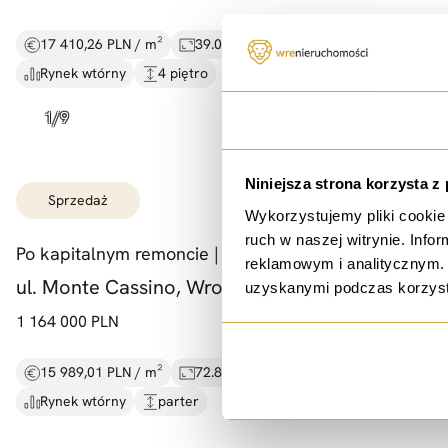
17 410,26 PLN / m²
39.00 m²
2 pokoje
Rynek wtórny
4 piętro
Zgoda
Niniejsza strona korzysta z
sprzedaż
Wykorzystujemy pliki cookie 
ruch w naszej witrynie. Inf
Po kapitalnym remoncie |
72,
8 m2 |
Sępolno |
reklamowym i analitycznym. 
ul. Monte Cassino, Wrocław
uzyskanymi podczas korzysta
1 164 000 PLN
15 989,01 PLN / m²
72.80 m²
3 pokoje
Rynek wtórny
parter