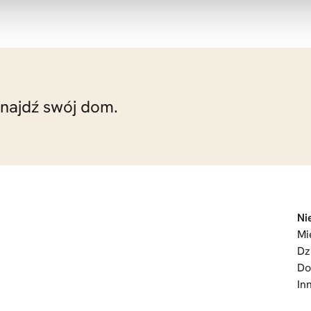
znajdź swój dom.
Ni
Mi
Dz
D
In