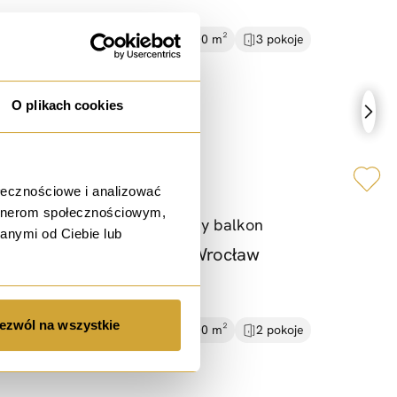
10 948,28 PLN / m²
58.00 m²
3 pokoje
Rynek wtórny
2 piętro
O plikach cookies
sprzedaż
ołecznościowe i analizować
artnerom społecznościowym,
Gaj |
Blisko tramwaj |
Duży balkon
anymi od Ciebie lub
ul. Jerzego Kukuczki, Wrocław
650 000 PLN
ezwól na wszystkie
14 130,43 PLN / m²
46.00 m²
2 pokoje
Rynek wtórny
parter