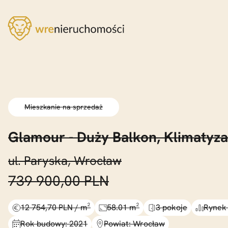
Mieszkanie na sprzedaż
Glamour -
Duży Balkon,
Klimatyza
ul. Paryska, Wrocław
739 900,00 PLN
12 754,70 PLN / m²
58.01 m²
3 pokoje
Rynek
Rok budowy: 2021
Powiat: Wrocław