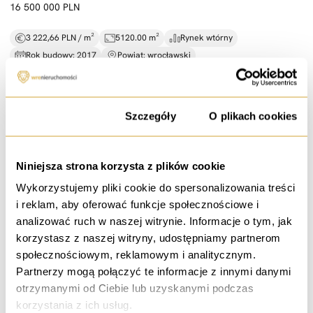
16 500 000 PLN
3 222,66 PLN / m²
5120.00 m²
Rynek wtórny
Rok budowy: 2017
Powiat: wrocławski
Zgoda
Szczegóły
O plikach cookies
sprzedaż
Basen |
Sauna |
Bilard |
23 min do centrum
Niniejsza strona korzysta z plików cookie
Zacharzyce
Wykorzystujemy pliki cookie do spersonalizowania treści
i reklam, aby oferować funkcje społecznościowe i
5 990 000 PLN
analizować ruch w naszej witrynie. Informacje o tym, jak
korzystasz z naszej witryny, udostępniamy partnerom
12 479,17 PLN / m²
480.00 m²
6 pokoi
Rynek wtórny
społecznościowym, reklamowym i analitycznym.
Rok budowy: 2011
Partnerzy mogą połączyć te informacje z innymi danymi
otrzymanymi od Ciebie lub uzyskanymi podczas
korzystania z ich usług.