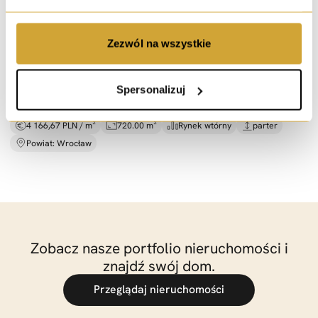
sprzedaż
Zezwól na wszystkie
Bliżniak i Hala |
dowolna działaność
ul. Małopanewska, Wrocław
Spersonalizuj
2 999 999 PLN
4 166,67 PLN / m²
720.00 m²
Rynek wtórny
parter
Powiat: Wrocław
Zobacz nasze portfolio nieruchomości i
znajdź swój dom.
Przeglądaj nieruchomości