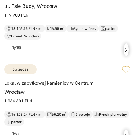
ul. Psie Budy, Wrocław
119 900 PLN
18 446,15 PLN / m²
6.50 m²
Rynek wtórny
parter
Powiat: Wrocław
sprzedaż
Lokal w zabytkowej kamienicy w Centrum
Wrocław
1 064 601 PLN
16 328,24 PLN / m²
65.20 m²
3 pokoje
Rynek pierwotny
parter