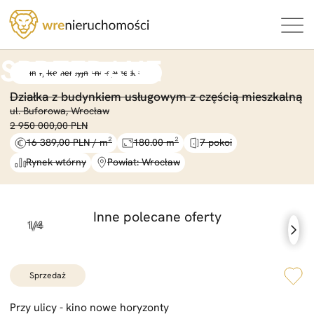
Inny komercyjny na sprzedaż
Działka z budynkiem usługowym z częścią mieszkalną
ul. Buforowa, Wrocław
2 950 000,00 PLN
16 389,00 PLN / m²
180.00 m²
7 pokoi
Rynek wtórny
Powiat: Wrocław
Inne polecane oferty
sprzedaż
Przy ulicy -
kino nowe horyzonty