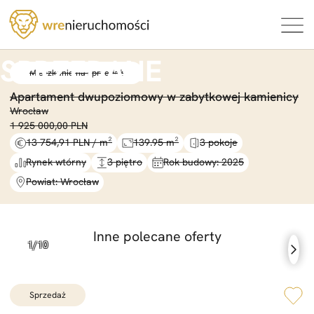
Mieszkanie na sprzedaż
Apartament dwupoziomowy w zabytkowej kamienicy
Wrocław
1 925 000,00 PLN
13 754,91 PLN / m²
139.95 m²
3 pokoje
Rynek wtórny
3 piętro
Rok budowy: 2025
Powiat: Wrocław
Inne polecane oferty
sprzedaż