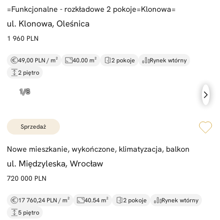
=
Funkcjonalne -
rozkładowe 2 pokoje=
Klonowa=
ul. Klonowa, Oleśnica
1 960 PLN
49,00 PLN / m²
40.00 m²
2 pokoje
Rynek wtórny
2 piętro
sprzedaż
Nowe mieszkanie,
wykończone,
klimatyzacja,
balkon
ul. Międzyleska, Wrocław
720 000 PLN
17 760,24 PLN / m²
40.54 m²
2 pokoje
Rynek wtórny
5 piętro