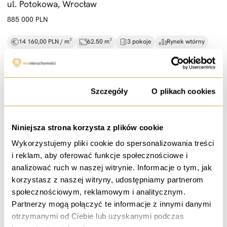
ul. Potokowa, Wrocław
885 000 PLN
14 160,00 PLN / m²
62.50 m²
3 pokoje
Rynek wtórny
1 piętro
Zgoda
Szczegóły
O plikach cookies
sprzedaż
Niniejsza strona korzysta z plików cookie
10 min do rynku -
Opcja 2 pok. -
obok Magnolii
Wykorzystujemy pliki cookie do spersonalizowania treści
ul. Legnicka, Wrocław
i reklam, aby oferować funkcje społecznościowe i
679 000 PLN
analizować ruch w naszej witrynie. Informacje o tym, jak
korzystasz z naszej witryny, udostępniamy partnerom
17 410,26 PLN / m²
39.00 m²
2 pokoje
Rynek wtórny
społecznościowym, reklamowym i analitycznym.
4 piętro
Partnerzy mogą połączyć te informacje z innymi danymi
otrzymanymi od Ciebie lub uzyskanymi podczas