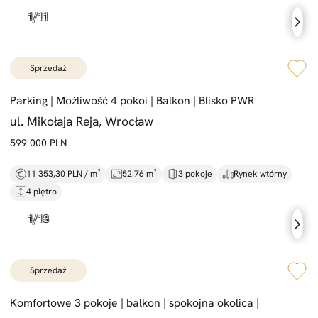
sprzedaż
Parking |
Możliwość 4 pokoi |
Balkon |
Blisko PWR
ul. Mikołaja Reja, Wrocław
599 000 PLN
11 353,30 PLN / m²
52.76 m²
3 pokoje
Rynek wtórny
4 piętro
sprzedaż
Komfortowe 3 pokoje |
balkon |
spokojna okolica |