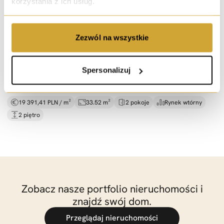
korzystania z ich usług.
sprzedaż
Zezwól na wszystkie
Możliwe 2 pokoje! Dobry układ,
garaż -
Porto
ul. Długa, Wrocław
Spersonalizuj
650 000 PLN
19 391,41 PLN / m²
33.52 m²
2 pokoje
Rynek wtórny
2 piętro
Zobacz nasze portfolio nieruchomości i
znajdź swój dom.
Przeglądaj nieruchomości