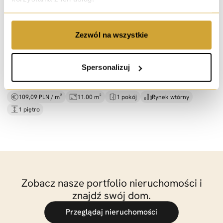
wynajem
Zezwól na wszystkie
2 pokoje do wynajęcia |
mieszkanie 110 m² |
ogród
ul. Walerego Sławka, Wrocław
Spersonalizuj
1 200 PLN / msc.
109,09 PLN / m²
11.00 m²
1 pokój
Rynek wtórny
1 piętro
Zobacz nasze portfolio nieruchomości i
znajdź swój dom.
Przeglądaj nieruchomości