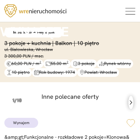
Mieszkanie na wynajem
3 pokoje +
kuchnia |
Balkon |
10 piętro
ul. Białowieska, Wrocław
3 300,00 PLN / msc.
60,00 PLN / m²
55.00 m²
3 pokoje
Rynek wtórny
10 piętro
Rok budowy: 1974
Powiat: Wrocław
Inne polecane oferty
wynajem
&
amp;gt;Funkcjonalne -
rozkładowe 2 pokoje=
Klonowa&