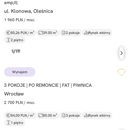
amp;lt;
ul. Klonowa, Oleśnica
1 960 PLN / msc.
50,26 PLN / m²
39.00 m²
2 pokoje
Rynek wtórny
2 piętro
wynajem
3 POKOJE |
PO REMONCIE |
FAT |
PIWNICA
Wrocław
2 700 PLN / msc.
54,00 PLN / m²
50.00 m²
3 pokoje
Rynek wtórny
1 piętro