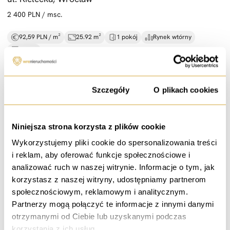
2 400 PLN / msc.
92,59 PLN / m²
25.92 m²
1 pokój
Rynek wtórny
parter
Zgoda
Szczegóły
O plikach cookies
wynajem
Niniejsza strona korzysta z plików cookie
2 pokoje |
wysoki standard |
komórka
Wykorzystujemy pliki cookie do spersonalizowania treści
ul. Żmigrodzka, Wrocław
i reklam, aby oferować funkcje społecznościowe i
2 999 PLN / msc.
analizować ruch w naszej witrynie. Informacje o tym, jak
korzystasz z naszej witryny, udostępniamy partnerom
71,40 PLN / m²
42.00 m²
2 pokoje
Rynek wtórny
społecznościowym, reklamowym i analitycznym.
1 piętro
Partnerzy mogą połączyć te informacje z innymi danymi
otrzymanymi od Ciebie lub uzyskanymi podczas
korzystania z ich usług.