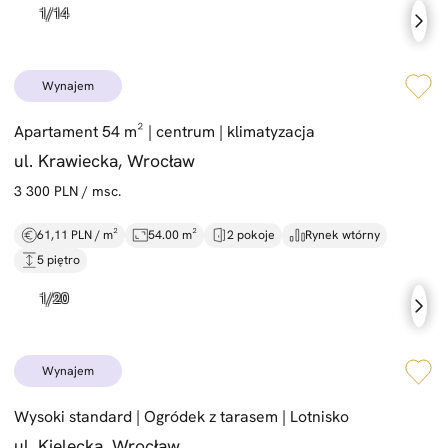
wynajem
Apartament 54 m² |
centrum |
klimatyzacja
ul. Krawiecka, Wrocław
3 300 PLN / msc.
61,11 PLN / m²
54.00 m²
2 pokoje
Rynek wtórny
5 piętro
wynajem
Wysoki standard |
Ogródek z tarasem |
Lotnisko
ul. Kielecka, Wrocław