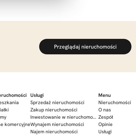
Przeglądaj nieruchomości
eruchomości
Usługi
Menu
eszkania
Sprzedaż nieruchomości
Nieruchomości
iałki
Zakup nieruchomości
O nas
omy
Inwestowanie w nieruchomości
Zespół
ne komercyjne
Wynajem nieruchomości
Opinie
Najem nieruchomości
Usługi