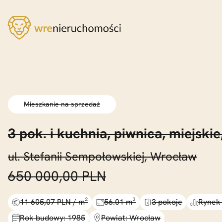
Mieszkanie na sprzedaż
3 pok. i kuchnia,
piwnica,
miejskie
ul. Stefanii Sempołowskiej, Wrocław
650 000,00 PLN
11 605,07 PLN / m²
56.01 m²
3 pokoje
Rynek
Rok budowy: 1985
Powiat: Wrocław