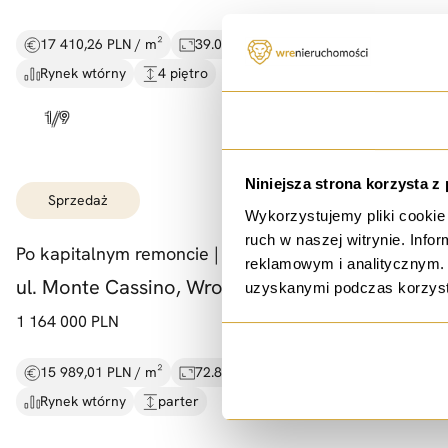
17 410,26 PLN / m²
39.00 m²
2 pokoje
Rynek wtórny
4 piętro
Zgoda
Niniejsza strona korzysta z
sprzedaż
Wykorzystujemy pliki cookie 
ruch w naszej witrynie. Inf
Po kapitalnym remoncie |
72,
8 m2 |
Sępolno |
reklamowym i analitycznym. 
ul. Monte Cassino, Wrocław
uzyskanymi podczas korzysta
1 164 000 PLN
15 989,01 PLN / m²
72.80 m²
3 pokoje
Rynek wtórny
parter