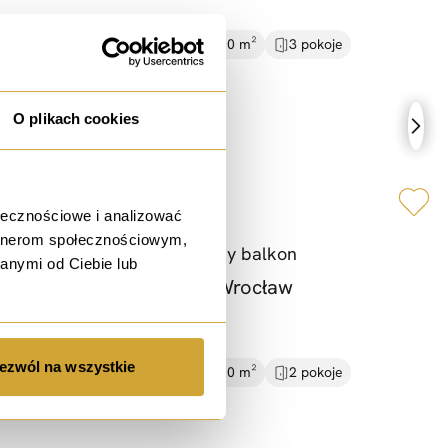
10 948,28 PLN / m²
58.00 m²
3 pokoje
Rynek wtórny
2 piętro
O plikach cookies
sprzedaż
ołecznościowe i analizować
artnerom społecznościowym,
Gaj |
Blisko tramwaj |
Duży balkon
anymi od Ciebie lub
ul. Jerzego Kukuczki, Wrocław
650 000 PLN
ezwól na wszystkie
14 130,43 PLN / m²
46.00 m²
2 pokoje
Rynek wtórny
parter