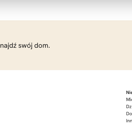
znajdź swój dom.
Ni
Mi
Dz
D
In