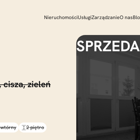
Nieruchomości
Usługi
Zarządzanie
O nas
Bl
,
cisza,
zieleń
 wtórny
2 piętro