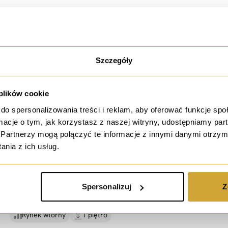
19 391,41 PLN / m²
33.52 m²
2 pokoje
Rynek wtórny
2 piętro
Szczegóły
 plików cookie
sprzedaż
do spersonalizowania treści i reklam, aby oferować funkcje sp
ormacje o tym, jak korzystasz z naszej witryny, udostępniamy p
=
Przestronne 2 pokoje=
Rozbrat=
Park Tołpy =
Partnerzy mogą połączyć te informacje z innymi danymi otrzym
PWWA=
nia z ich usług.
ul. Rozbrat, Wrocław
596 490 PLN
Spersonalizuj
Z
10 241,93 PLN / m²
58.24 m²
2 pokoje
Rynek wtórny
1 piętro