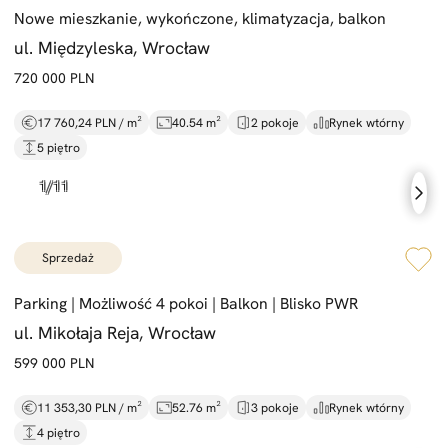
Nowe mieszkanie,
wykończone,
klimatyzacja,
balkon
ul. Międzyleska, Wrocław
720 000 PLN
17 760,24 PLN / m²
40.54 m²
2 pokoje
Rynek wtórny
5 piętro
sprzedaż
Parking |
Możliwość 4 pokoi |
Balkon |
Blisko PWR
ul. Mikołaja Reja, Wrocław
599 000 PLN
11 353,30 PLN / m²
52.76 m²
3 pokoje
Rynek wtórny
4 piętro