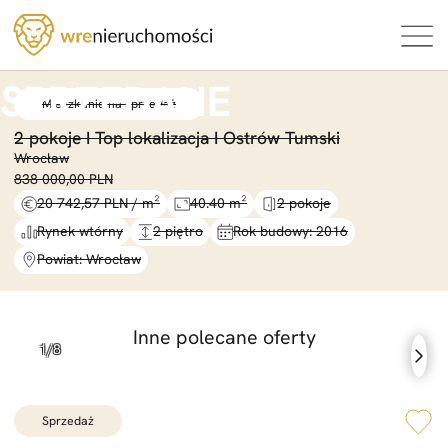
Mieszkanie na sprzedaż
2 pokoje I Top lokalizacja I Ostrów Tumski
Wrocław
838 000,00 PLN
20 742,57 PLN / m²
40.40 m²
2 pokoje
Rynek wtórny
2 piętro
Rok budowy: 2016
Powiat: Wrocław
Inne polecane oferty
sprzedaż