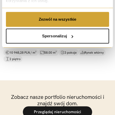
korzystania z ich usług.
sprzedaż
Zezwól na wszystkie
3 pokoje przy Sky Tower |
osobna kuchnia |
Stysia
ul. Wincentego Stysia, Wrocław
Spersonalizuj
635 000 PLN
10 948,28 PLN / m²
58.00 m²
3 pokoje
Rynek wtórny
2 piętro
Zobacz nasze portfolio nieruchomości i
znajdź swój dom.
Przeglądaj nieruchomości