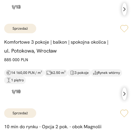
sprzedaż
Komfortowe 3 pokoje |
balkon |
spokojna okolica |
ul. Potokowa, Wrocław
885 000 PLN
14 160,00 PLN / m²
62.50 m²
3 pokoje
Rynek wtórny
1 piętro
sprzedaż
10 min do rynku -
Opcja 2 pok. -
obok Magnolii