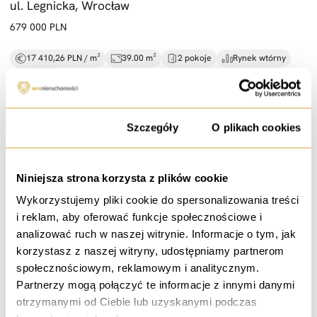
ul. Legnicka, Wrocław
679 000 PLN
17 410,26 PLN / m²
39.00 m²
2 pokoje
Rynek wtórny
4 piętro
Zgoda
Szczegóły
O plikach cookies
sprzedaż
Niniejsza strona korzysta z plików cookie
Możliwe 2 pokoje! Dobry układ,
garaż -
Porto
Wykorzystujemy pliki cookie do spersonalizowania treści
ul. Długa, Wrocław
i reklam, aby oferować funkcje społecznościowe i
650 000 PLN
analizować ruch w naszej witrynie. Informacje o tym, jak
korzystasz z naszej witryny, udostępniamy partnerom
19 391,41 PLN / m²
33.52 m²
2 pokoje
Rynek wtórny
społecznościowym, reklamowym i analitycznym.
2 piętro
Partnerzy mogą połączyć te informacje z innymi danymi
otrzymanymi od Ciebie lub uzyskanymi podczas