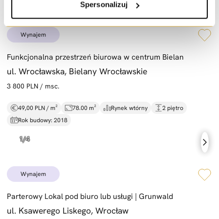
Spersonalizuj
wynajem
Funkcjonalna przestrzeń biurowa w centrum Bielan
ul. Wrocławska, Bielany Wrocławskie
3 800 PLN / msc.
49,00 PLN / m²
78.00 m²
Rynek wtórny
2 piętro
Rok budowy: 2018
wynajem
Parterowy Lokal pod biuro lub usługi |
Grunwald
ul. Ksawerego Liskego, Wrocław