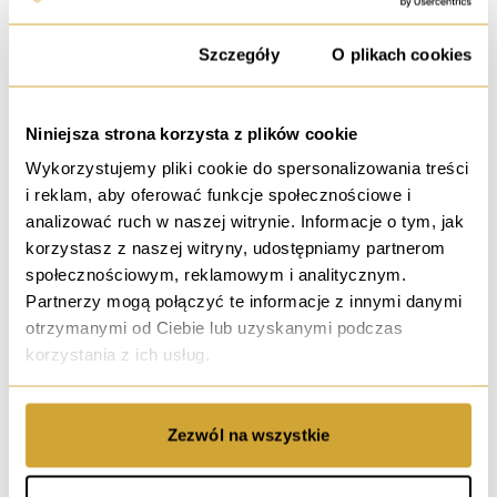
Zacharzyce
Zgoda
Szczegóły
O plikach cookies
5 990 000 PLN
12 479,17 PLN / m²
480.00 m²
6 pokoi
Rynek wtórny
Niniejsza strona korzysta z plików cookie
Rok budowy: 2011
Wykorzystujemy pliki cookie do spersonalizowania treści
i reklam, aby oferować funkcje społecznościowe i
analizować ruch w naszej witrynie. Informacje o tym, jak
korzystasz z naszej witryny, udostępniamy partnerom
wynajem
społecznościowym, reklamowym i analitycznym.
Partnerzy mogą połączyć te informacje z innymi danymi
Lokal biurowy 202 m2 |
10 min od Dworca PKP |
MP
otrzymanymi od Ciebie lub uzyskanymi podczas
ul. marsz. Józefa Piłsudskiego, Wrocław
korzystania z ich usług.
12 068 PLN / msc.
53,00 PLN / m²
227.70 m²
Rynek wtórny
2 piętro
Zezwól na wszystkie
Powiat: Wrocław