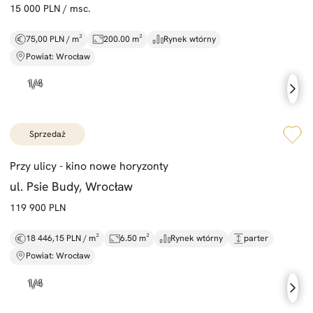
Rynek
15 000 PLN / msc.
75,00 PLN / m²
200.00 m²
Rynek wtórny
Cena od
Cena do
Powiat: Wrocław
Powierzchnia od
Powierzchnia do
sprzedaż
Liczba pokoi od
Liczba pokoi do
Przy ulicy -
kino nowe horyzonty
ul. Psie Budy, Wrocław
Piętro od
Piętro do
119 900 PLN
18 446,15 PLN / m²
6.50 m²
Rynek wtórny
parter
Doradca
Powiat: Wrocław
Numer oferty