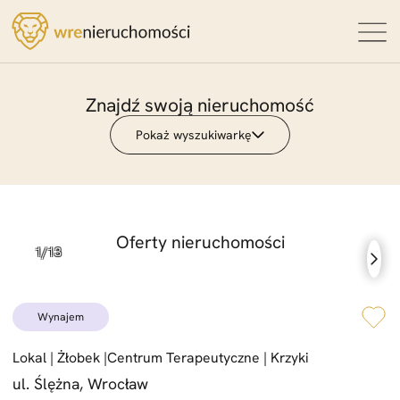
Znajdź swoją nieruchomość
Zwiń wyszukiwarkę
Pokaż wyszukiwarkę
Lokalizacja
Maksymalna odległość od lokalizacji
Oferty nieruchomości
Typ transakcji
wynajem
Typ nieruchomości
Lokal |
Żłobek |
Centrum Terapeutyczne |
Krzyki
ul. Ślężna, Wrocław