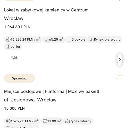
Lokal w zabytkowej kamienicy w Centrum
Wrocław
1 064 601 PLN
16 328,24 PLN / m²
65.20 m²
3 pokoje
Rynek pierwotny
parter
sprzedaż
Miejsce postojowe |
Platforma |
Możliwy pakiet!
ul. Jesionowa, Wrocław
15 000 PLN
1 262,63 PLN / m²
11.88 m²
Rynek wtórny