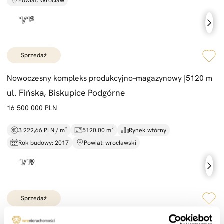
Powiat: Wrocław
sprzedaż
Nowoczesny kompleks produkcyjno–magazynowy |
5120 m
ul. Fińska, Biskupice Podgórne
16 500 000 PLN
3 222,66 PLN / m²
5120.00 m²
Rynek wtórny
Rok budowy: 2017
Powiat: wrocławski
sprzedaż
Basen |
Sauna |
Bilard |
23 min do centrum